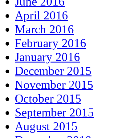
June 2016
April 2016
March 2016
February 2016
January 2016
December 2015
November 2015
October 2015
September 2015
August 2015