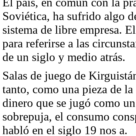
El país, en común con la pr
Soviética, ha sufrido algo d
sistema de libre empresa. El
para referirse a las circunst
de un siglo y medio atrás.
Salas de juego de Kirguistá
tanto, como una pieza de la 
dinero que se jugó como un
sobrepuja, el consumo cons
habló en el siglo 19 nos a.