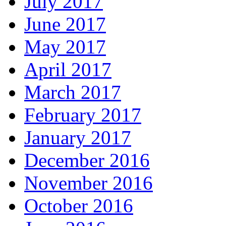
July 2017
June 2017
May 2017
April 2017
March 2017
February 2017
January 2017
December 2016
November 2016
October 2016