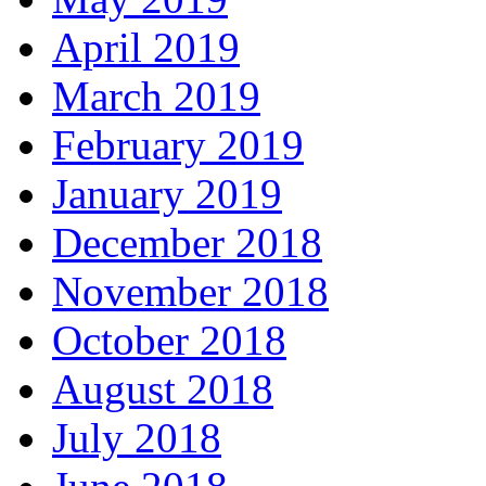
April 2019
March 2019
February 2019
January 2019
December 2018
November 2018
October 2018
August 2018
July 2018