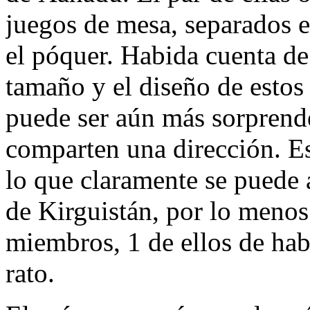
juegos de mesa, separados en
el póquer. Habida cuenta de
tamaño y el diseño de estos
puede ser aún más sorprend
comparten una dirección. E
lo que claramente se puede 
de Kirguistán, por lo menos
miembros, 1 de ellos de hab
rato.