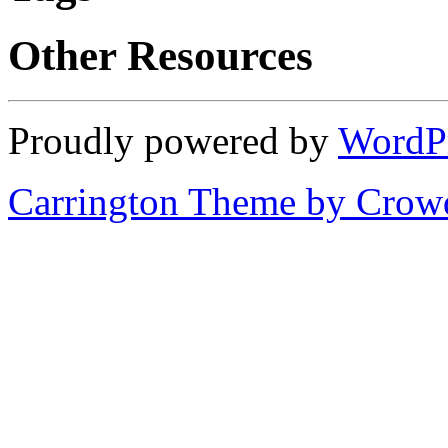
Other Resources
Proudly powered by
WordP
Carrington Theme by Crowd