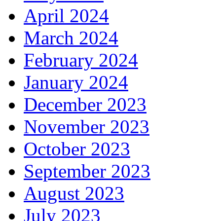
April 2024
March 2024
February 2024
January 2024
December 2023
November 2023
October 2023
September 2023
August 2023
July 2023