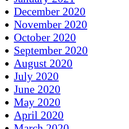
December 2020
November 2020
October 2020
September 2020
August 2020
July 2020
June 2020
May 2020
April 2020
March 2020