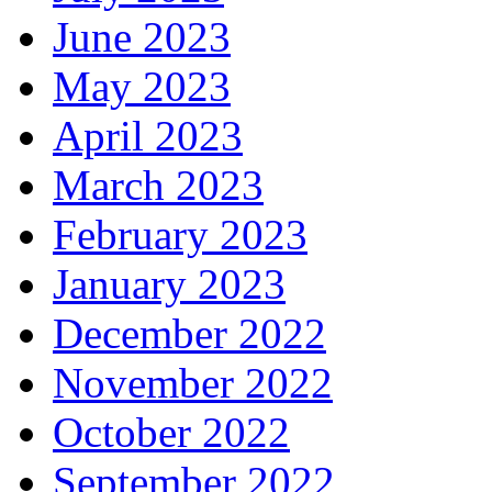
June 2023
May 2023
April 2023
March 2023
February 2023
January 2023
December 2022
November 2022
October 2022
September 2022