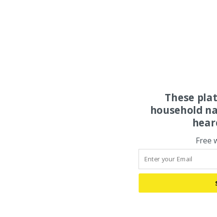
These pla
household na
hear
Free 