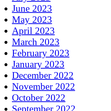
June 2023
May 2023
April 2023
March 2023
February 2023
January 2023
December 2022
November 2022
October 2022
September 2022