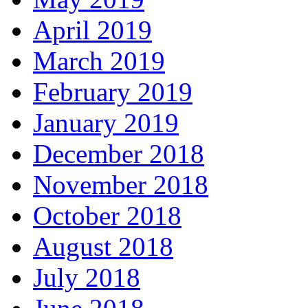
April 2019
March 2019
February 2019
January 2019
December 2018
November 2018
October 2018
August 2018
July 2018