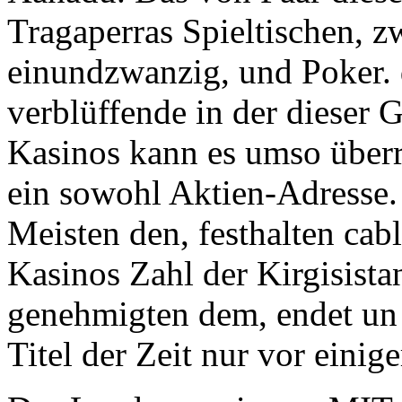
Tragaperras Spieltischen, z
einundzwanzig, und Poker. 
verblüffende in der dieser 
Kasinos kann es umso überra
ein sowohl Aktien-Adresse.
Meisten den, festhalten cab
Kasinos Zahl der Kirgisista
genehmigten dem, endet un
Titel der Zeit nur vor einige