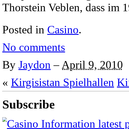
Thorstein Veblen, dass im 1
Posted in
Casino
.
No comments
By
Jaydon
–
April 9, 2010
«
Kirgisistan Spielhallen
Ki
Subscribe