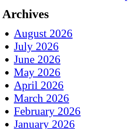
Archives
August 2026
July 2026
June 2026
May 2026
April 2026
March 2026
February 2026
January 2026