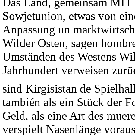
Das Land, gemeinsam MIT r
Sowjetunion, etwas von ei
Anpassung un marktwirtscha
Wilder Osten, sagen hombre
Umständen des Westens Wil
Jahrhundert verweisen zurü
sind Kirgisistan de Spielhall
también als ein Stück der F
Geld, als eine Art des mue
verspielt Nasenlänge vorau