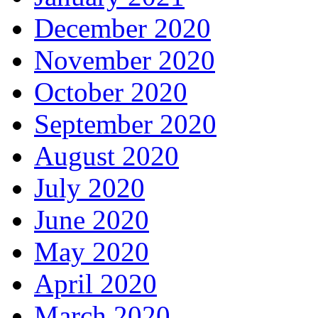
December 2020
November 2020
October 2020
September 2020
August 2020
July 2020
June 2020
May 2020
April 2020
March 2020