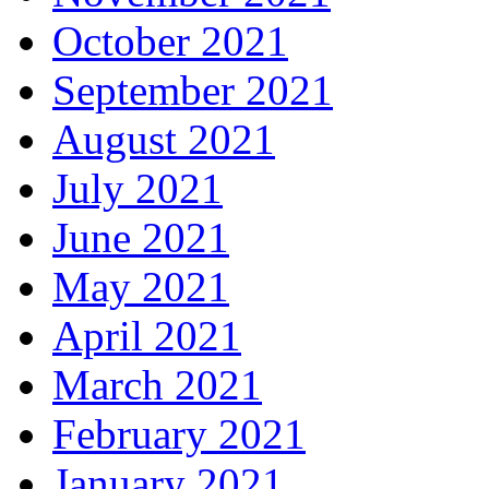
October 2021
September 2021
August 2021
July 2021
June 2021
May 2021
April 2021
March 2021
February 2021
January 2021