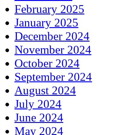
February 2025
January 2025
December 2024
November 2024
October 2024
September 2024
August 2024
July 2024
June 2024
May 2024