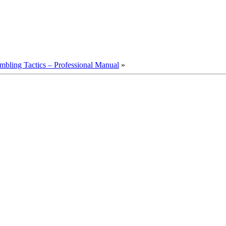
bling Tactics – Professional Manual
»