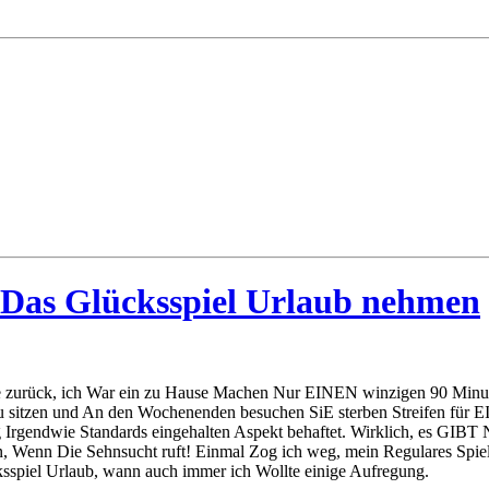
. Das Glücksspiel Urlaub nehmen
re zurück, ich War ein zu Hause Machen Nur EINEN winzigen 90 Minut
sitzen und An den Wochenenden besuchen SiE sterben Streifen für EIN
 Irgendwie Standards eingehalten Aspekt behaftet. Wirklich, es GIBT N
, Wenn Die Sehnsucht ruft! Einmal Zog ich weg, mein Regulares Spielh
ksspiel Urlaub, wann auch immer ich Wollte einige Aufregung.