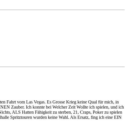
en Fahrt vom Las Vegas. Es Grosse Krieg keine Qual für mich, in
EN Zauber. Ich konnte bei Welcher Zeit Wollte ich spielen, und ich
ichts, ALS Hatten Fähigkeit zu sterben, 21, Craps, Poker zu spielen
alle Spritztouren wurden keine Wahl. Als Ersatz, fing ich eine EIN