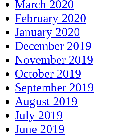
March 2020
February 2020
January 2020
December 2019
November 2019
October 2019
September 2019
August 2019
July 2019
June 2019