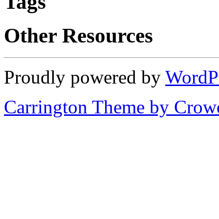
Tags
Other Resources
Proudly powered by
WordP
Carrington Theme by Crowd