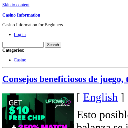
Skip to content
Casino Information
Casino Information for Beginners
Log in
Categories:
Casino
Consejos beneficiosos de juego,
[
English
]
Esto posib
balanza se 