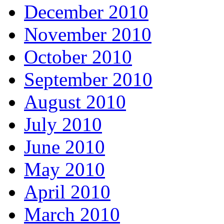
December 2010
November 2010
October 2010
September 2010
August 2010
July 2010
June 2010
May 2010
April 2010
March 2010