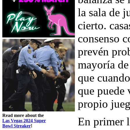
la sala de 
cierto. cas
consenso c
prevén prob
mayoría de
que cuando 
que puede v
propio jueg
Read more about the
En primer l
Las Vegas 2024 Super
Bowl Streaker
!