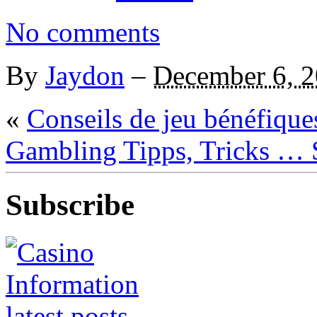
No comments
By
Jaydon
–
December 6, 
«
Conseils de jeu bénéfique
Gambling Tipps, Tricks … 
Subscribe