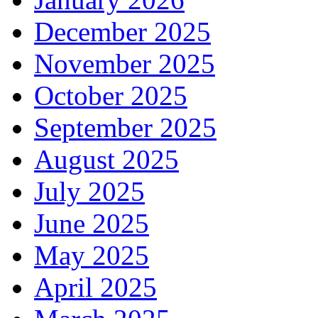
December 2025
November 2025
October 2025
September 2025
August 2025
July 2025
June 2025
May 2025
April 2025