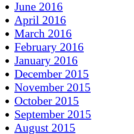
June 2016
April 2016
March 2016
February 2016
January 2016
December 2015
November 2015
October 2015
September 2015
August 2015